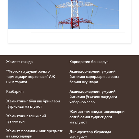
Жамият хакида
Корпоратив бошкарув
"Фарғона ҳудудий электр
Акциядорларнинг умумий
тармоқлари корхонаси" АЖ
йигилиш карорлари ва овоз
нинг тарихи
бериш якунлари
Рахбарият
Акциядорларнинг умумий
йиғилиш ўтказиш хақидаги
Жамиятнинг бўш иш ўринлари
хабарномалар
тўғрисида маълумот
Жамият томонидан аксияларни
Жамиятнинг ташкилий
сотиб олиш тўғрисидаги
тузилмаси
маълумот
Жамият фаолиятининг предмети
Дивидентлар тўғрисида
ва мақсадлари
маълумот