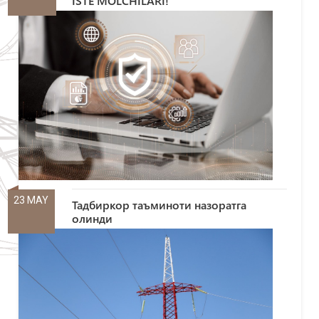
ISTE’MOLCHILARI!
23 MAY
Тадбиркор таъминоти назоратга
олинди