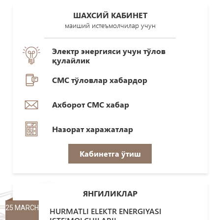
ШАХСИЙ КАБИНЕТ
маиший истеъмолчилар учун
Электр энергияси учун тўлов
қулайлик
СМС тўловлар хабардор
Ахборот СМС хабар
Назорат харажатлар
Кабинетга ўтиш
ЯНГИЛИКЛАР
25 MARCH
HURMATLI ELEKTR ENERGIYASI