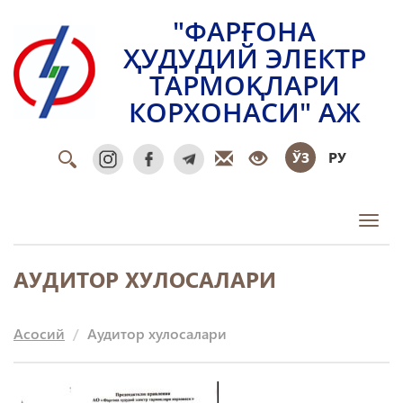
"ФАРҒОНА
ҲУДУДИЙ ЭЛЕКТР
ТАРМОҚЛАРИ
КОРХОНАСИ" АЖ
ЎЗ
РУ
Toggl
АУДИТОР ХУЛОСАЛАРИ
Асосий
Аудитор хулосалари