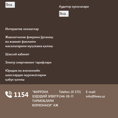
Яна...
Aудитор хулосалари
Яна...
Интерактив хизматлар
Жамоатчилик фикрини ўрганиш
ва жамият фаолияти
масалаларини муҳокама қилиш
Шахсий кабинет
Электр энергиянинг тарифлари
Юридик ва жисмонийн
шахслардан мурожатларни
қабул қилиш
Електр енергияси йетказиб
1154
"ФAРҒОНA
Telefon: (0 373)
E-mail:
бериш намунавий шартномаси
ҲУДУДИЙ ЭЛЕКТР
244-38-11
info@feres.uz
Яна...
ТAРМОҚЛAРИ
КОРХОНAСИ" AЖ