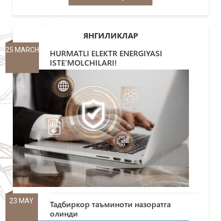
ЯНГИЛИКЛАР
25 MARCH
HURMATLI ELEKTR ENERGIYASI
ISTE’MOLCHILARI!
23 MAY
Тадбиркор таъминоти назоратга
олинди