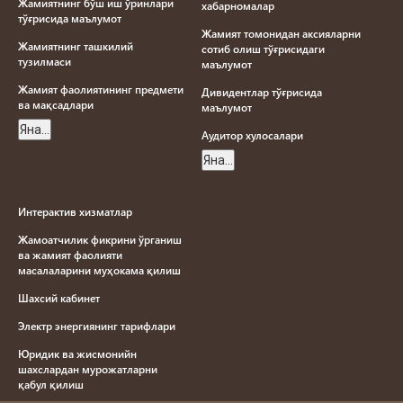
Жамиятнинг бўш иш ўринлари
хабарномалар
тўғрисида маълумот
Жамият томонидан аксияларни
Жамиятнинг ташкилий
сотиб олиш тўғрисидаги
тузилмаси
маълумот
Жамият фаолиятининг предмети
Дивидентлар тўғрисида
ва мақсадлари
маълумот
Яна...
Aудитор хулосалари
Яна...
Интерактив хизматлар
Жамоатчилик фикрини ўрганиш
ва жамият фаолияти
масалаларини муҳокама қилиш
Шахсий кабинет
Электр энергиянинг тарифлари
Юридик ва жисмонийн
шахслардан мурожатларни
қабул қилиш