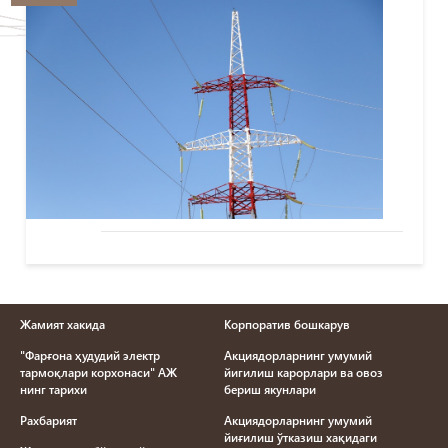
Жамият хакида
Корпоратив бошкарув
"Фарғона ҳудудий электр
Акциядорларнинг умумий
тармоқлари корхонаси" АЖ
йигилиш карорлари ва овоз
нинг тарихи
бериш якунлари
Рахбарият
Акциядорларнинг умумий
йиғилиш ўтказиш хақидаги