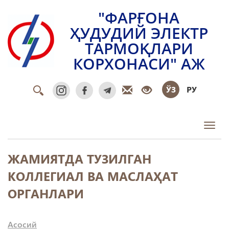
"ФАРҒОНА
ҲУДУДИЙ ЭЛЕКТР
ТАРМОҚЛАРИ
КОРХОНАСИ" АЖ
ЎЗ
РУ
Toggl
ЖАМИЯТДА ТУЗИЛГАН
КОЛЛЕГИАЛ ВА МАСЛАҲАТ
ОРГАНЛАРИ
Асосий