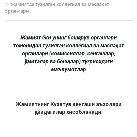
жамиятда тузилган коллегиал ва маслаҳат
органлари
Жамият ёки унинг бошқарув органлари
томонидан тузилган коллегиал ва маслаҳат
органлари (комиссиялар, кенгашлар,
қўмиталар ва бошқалар) тўғрисидаги
маълумотлар
Жамиятнинг Кузатув кенгаши аъзолари
қуйидагилар хисобланади: