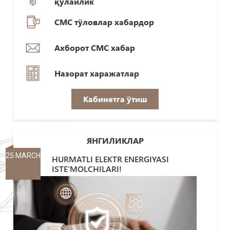
қулайлик
СМС тўловлар хабардор
Ахборот СМС хабар
Назорат харажатлар
Кабинетга ўтиш
ЯНГИЛИКЛАР
25 MARCH
HURMATLI ELEKTR ENERGIYASI
ISTE’MOLCHILARI!