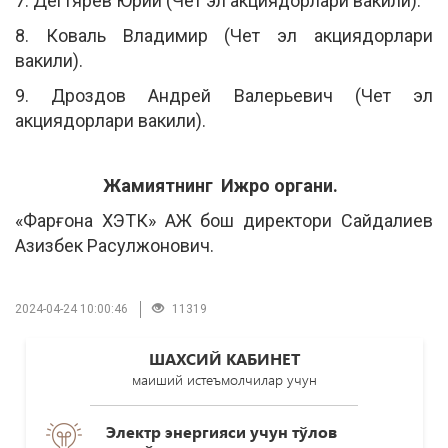
7. Дегтярев Юрий (Чет эл акциядорлари вакили).
8. Коваль Владимир (Чет эл акциядорлари
вакили).
9. Дроздов Андрей Валерьевич (Чет эл
акциядорлари вакили).
Жамиятнинг Ижро органи.
«Фарғона ХЭТК» АЖ бош директори Сайдалиев
Азизбек Расулжонович.
2024-04-24 10:00:46
11319
ШАХСИЙ КАБИНЕТ
маиший истеъмолчилар учун
Электр энергияси учун тўлов