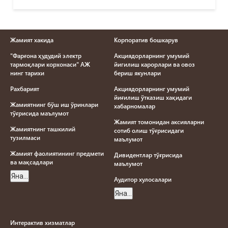
Жамият хакида
Корпоратив бошкарув
"Фарғона ҳудудий электр
Акциядорларнинг умумий
тармоқлари корхонаси" АЖ
йигилиш карорлари ва овоз
нинг тарихи
бериш якунлари
Рахбарият
Акциядорларнинг умумий
йиғилиш ўтказиш хақидаги
Жамиятнинг бўш иш ўринлари
хабарномалар
тўғрисида маълумот
Жамият томонидан аксияларни
Жамиятнинг ташкилий
сотиб олиш тўғрисидаги
тузилмаси
маълумот
Жамият фаолиятининг предмети
Дивидентлар тўғрисида
ва мақсадлари
маълумот
Яна...
Aудитор хулосалари
Яна...
Интерактив хизматлар