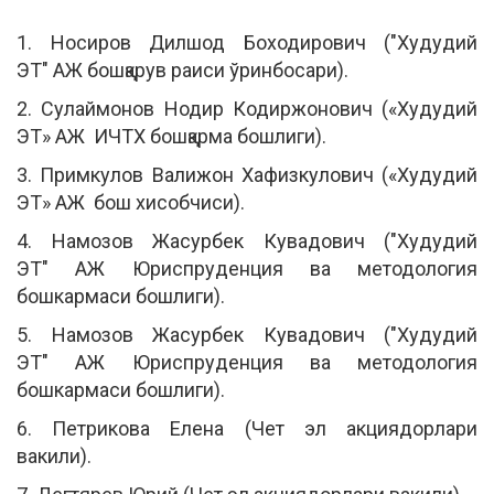
1. Носиров Дилшод Боходирович ("Худудий
ЭТ" АЖ бошқарув раиси ўринбосари).
2. Сулаймонов Нодир Кодиржонович («Худудий
ЭТ» АЖ ИЧТХ бошқарма бошлиги).
3. Примкулов Валижон Хафизкулович
(«Худудий
ЭТ» АЖ бош хисобчиси).
4. Намозов Жасурбек Кувадович ("Худудий
ЭТ" АЖ Юриспруденция ва методология
бошкармаси бошлиги).
5. Намозов Жасурбек Кувадович ("Худудий
ЭТ" АЖ Юриспруденция ва методология
бошкармаси бошлиги).
6. Петрикова Елена (Чет эл акциядорлари
вакили).