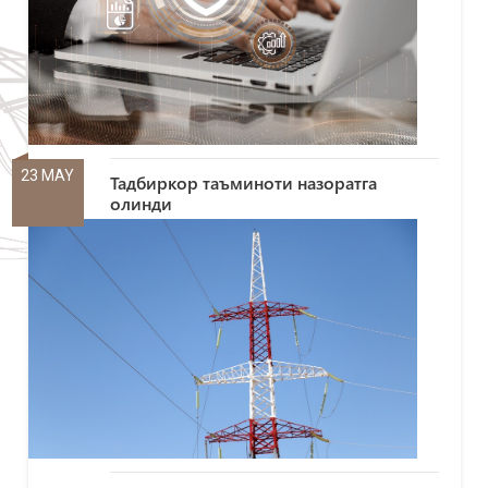
23 MAY
Тадбиркор таъминоти назоратга
олинди