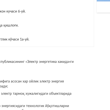
он кучаси 6-уй.
да қишлоғи.
тлик кўчаси 1а-уй.
убликасининг «Электр энергетика хакида»ги
ифига асосан хар ойлик электр энергия
ради;
 электр тармоқ хужалигидаги объектларида
р энергиясидаги технологик йўқотишларни