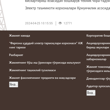
кискартириш юзасидан бошкарув техник чора-тадб
Электр таъминоти корхоналари Қонунчилик асосид
2024-04-25 10:15:55
12771
Жамият хакида
Корпоратив бош
"Фарғона ҳудудий электр тармоқлари корхонаси" АЖ
Акциядорларнин
нинг тарихи
бериш якунлари
Рахбарият
Акциядорларнин
хабарномалар
Жамиятнинг бўш иш ўринлари тўғрисида маълумот
Жамият томонид
Жамиятнинг ташкилий тузилмаси
тўғрисидаги ма
Жамият фаолиятининг предмети ва мақсадлари
Дивидентлар тў
Яна...
Aудитор хулоса
Яна...