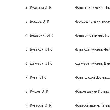
2
Қўштепа ЭТК
-Қўштепа тумани, Пи
3
Боғдод ЭТК
-Боғдод тумани, посе
4
Бешариқ ЭТК
-Бешариқ тумани, Ну
5
Бувайда ЭТК
-Бувайда тумани, Янг
6
Данғара ЭТК
-Данғара тумани, Дан
7
Қува ЭТК
-Қува шахри Шокирхо
8
Қўқон ЭТК
-Қўқон шахар Истиқло
9
Қувасой ЭТК
-Қувасой шахар Темир