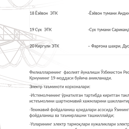
18
Ёзёвон ЭТК
-Ёзёвон тумани Андиж
19
Сух ЭТК
-Сух тумани Сарикан
20
Киргули ЭТК
– Фарғона шахри, Дус
Филиалларининг фаолият йуналиши Ўзбекистон Респ
Қонуниннг 19-моддаси буйича аникланади.
Электр таъминоти корхоналари:
-Истемолчининг ўрнатилган тартибда киритган такл
истеъмолини шартномавий хажмларини шаклланти
-Техикавий фойдаланиш қоидалари асосида Ўзининг
фойдаланиш ва таъмирлашни ташкиллайди;
-Узларининг электр тармоқлари хужаликлари элект