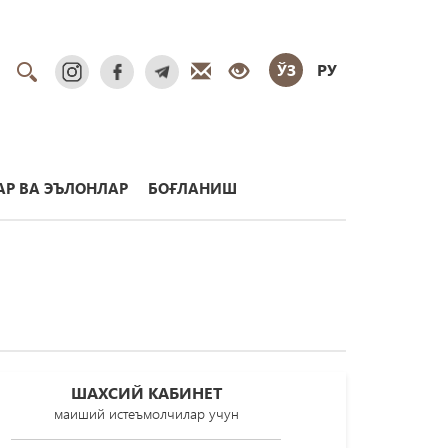
ЎЗ
РУ
Р ВА ЭЪЛОНЛАР
БОҒЛАНИШ
ШАХСИЙ КАБИНЕТ
маиший истеъмолчилар учун