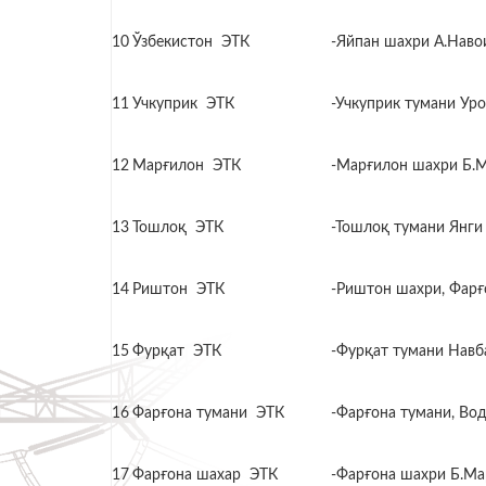
10
Ўзбекистон ЭТК
-Яйпан шахри А.Наво
11
Учкуприк ЭТК
-Учкуприк тумани Ур
12
Марғилон ЭТК
-Марғилон шахри Б.М
13
Тошлоқ ЭТК
-Тошлоқ тумани Янги
14
Риштон ЭТК
-Риштон шахри, Фарғо
15
Фурқат ЭТК
-Фурқат тумани Навба
16
Фарғона тумани ЭТК
-Фарғона тумани, Во
17
Фарғона шахар ЭТК
-Фарғона шахри Б.Ма