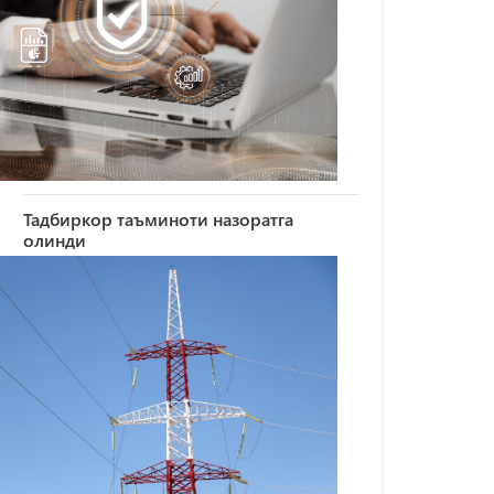
Тадбиркор таъминоти назоратга
олинди