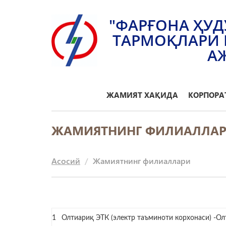
"ФАРҒОНА ҲУД
ТАРМОҚЛАРИ 
А
ЖАМИЯТ ХАҚИДА
КОРПОРА
ЖАМИЯТНИНГ ФИЛИАЛЛА
Асосий
Жамиятнинг филиаллари
1
Олтиариқ ЭТК (электр таъминоти корхонаси) -Олт