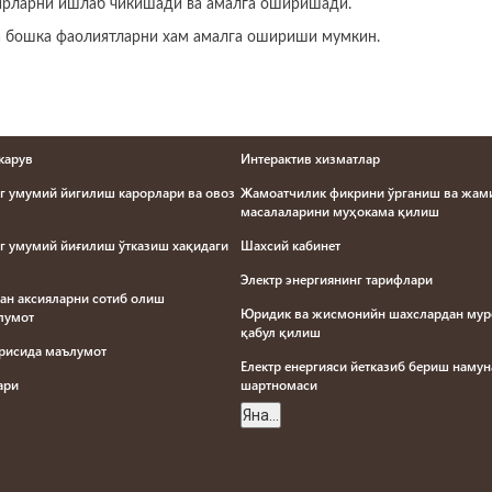
ирларни ишлаб чикишади ва амалга оширишади.
а бошка фаолиятларни хам амалга ошириши мумкин.
карув
Интерактив хизматлар
г умумий йигилиш карорлари ва овоз
Жамоатчилик фикрини ўрганиш ва жами
масалаларини муҳокама қилиш
г умумий йиғилиш ўтказиш хақидаги
Шахсий кабинет
Электр энергиянинг тарифлари
ан аксияларни сотиб олиш
Юридик ва жисмонийн шахслардан му
ълумот
қабул қилиш
ғрисида маълумот
Електр енергияси йетказиб бериш наму
лари
шартномаси
Яна...