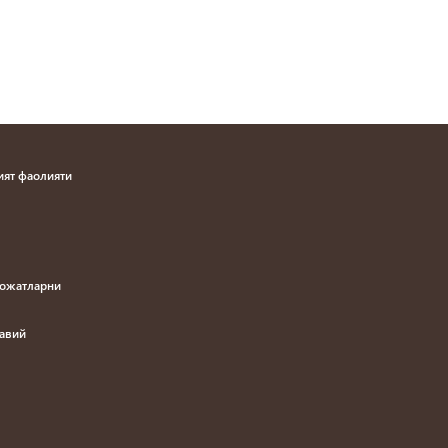
ят фаолияти
рожатларни
навий