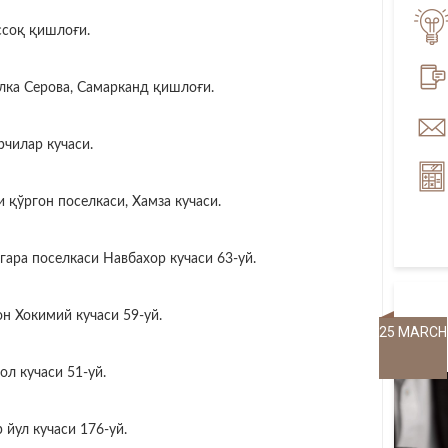
ссоқ қишлоғи.
лка Серова, Самарканд қишлоғи.
рчилар кучаси.
и қўргон поселкаси, Хамза кучаси.
гара поселкаси Навбахор кучаси 63-уй.
н Хокимий кучаси 59-уй.
25 MARCH
л кучаси 51-уй.
 йул кучаси 176-уй.