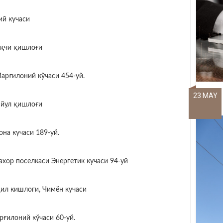
ий кучаси
оқчи қишлоғи
арғилоний кўчаси 454-уй.
23 MAY
 йул қишлоғи
на кучаси 189-уй.
хор поселкаси Энергетик кучаси 94-уй
дил кишлоги, Чимён кучаси
рғилоний кўчаси 60-уй.