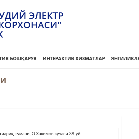
УДИЙ ЭЛЕКТР
КОРХОНАСИ"
Ж
ТИВ БОШҚАРУВ
ИНТЕРАКТИВ ХИЗМАТЛАР
ЯНГИЛИКЛА
РИ
иариқ тумани, О.Хакимов кучаси 38-уй.