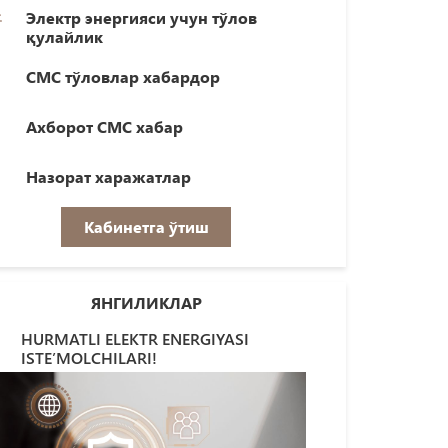
Электр энергияси учун тўлов
қулайлик
СМС тўловлар хабардор
Ахборот СМС хабар
Назорат харажатлар
Кабинетга ўтиш
ЯНГИЛИКЛАР
HURMATLI ELEKTR ENERGIYASI
ISTE’MOLCHILARI!