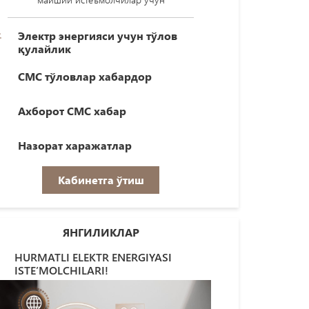
Электр энергияси учун тўлов
қулайлик
СМС тўловлар хабардор
Ахборот СМС хабар
Назорат харажатлар
Кабинетга ўтиш
ЯНГИЛИКЛАР
HURMATLI ELEKTR ENERGIYASI
ISTE’MOLCHILARI!