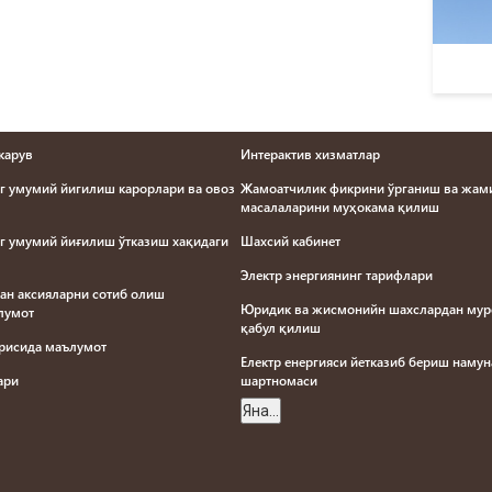
карув
Интерактив хизматлар
г умумий йигилиш карорлари ва овоз
Жамоатчилик фикрини ўрганиш ва жами
масалаларини муҳокама қилиш
г умумий йиғилиш ўтказиш хақидаги
Шахсий кабинет
Электр энергиянинг тарифлари
ан аксияларни сотиб олиш
Юридик ва жисмонийн шахслардан му
ълумот
қабул қилиш
ғрисида маълумот
Електр енергияси йетказиб бериш наму
лари
шартномаси
Яна...