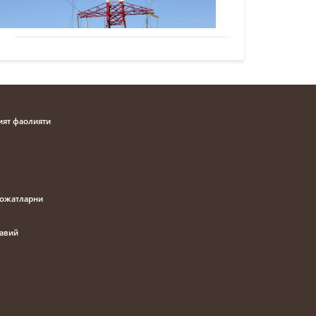
ят фаолияти
рожатларни
навий