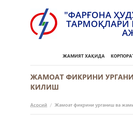
"ФАРҒОНА ҲУД
ТАРМОҚЛАРИ 
А
ЖАМИЯТ ХАҚИДА
КОРПОРА
ЖАМОАТ ФИКРИНИ УРГАН
КИЛИШ
Асосий
Жамоат фикрини урганиш ва жам