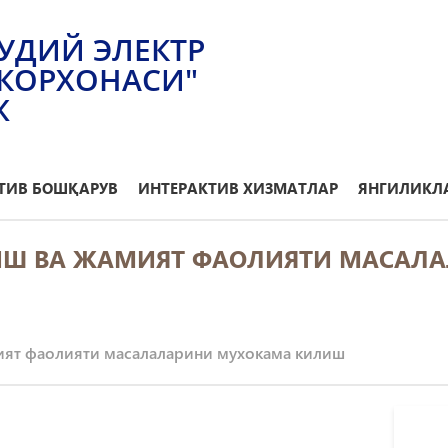
УДИЙ ЭЛЕКТР
КОРХОНАСИ"
Ж
ТИВ БОШҚАРУВ
ИНТЕРАКТИВ ХИЗМАТЛАР
ЯНГИЛИКЛА
ИШ ВА ЖАМИЯТ ФАОЛИЯТИ МАСАЛ
ият фаолияти масалаларини мухокама килиш