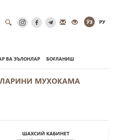
ЎЗ
РУ
Р ВА ЭЪЛОНЛАР
БОҒЛАНИШ
АЛАРИНИ МУХОКАМА
ШАХСИЙ КАБИНЕТ
маиший истеъмолчилар учун