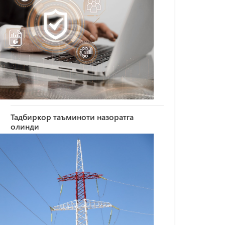
Тадбиркор таъминоти назоратга
олинди