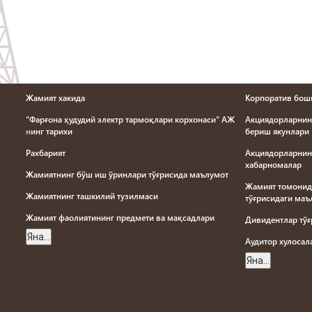
Жамият хакида
Корпоратив бош
"Фарғона ҳудудий электр тармоқлари корхонаси" АЖ
Акциядорларнин
нинг тарихи
бериш якунлари
Рахбарият
Акциядорларнин
хабарномалар
Жамиятнинг бўш иш ўринлари тўғрисида маълумот
Жамият томонид
Жамиятнинг ташкилий тузилмаси
тўғрисидаги ма
Жамият фаолиятининг предмети ва мақсадлари
Дивидентлар тў
Яна...
Aудитор хулоса
Яна...