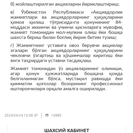
б) жойлаштирилган акцияларни йириклаштириш;
в) Ўзбекистон Республикаси «Акциядорлик
жамиятлари ва акциядорларнинг ҳуқуқларини
ҳимоя қилиш тўғрисида«ги қонунининг 84-
моддаси иккинчи ва учинчи қисмларига мувофиқ
жамият томонидан мол-мулкни олиш ёки бошқа
шахсга бериш билан боғлиқ йирик битим тузиш;
г) Жамиятнинг уставига овоз берувчи акциялар
эгалари бўлган акциядорларнинг ҳуқуқларини
чекловчи ўзгартиш ва қўшимчалар киритиш ёки
янги таҳрирдаги уставни тасдиқлаш.
Жамият томонидан ўз акцияларининг олиниши,
агар қонун ҳужжатларида бошқача қоида
белгиланмаган бўлса, мустақил равишда ёки
қимматли қоғозлар бозорининг профессионал
иштирокчилари орқали амалга оширилади.
2024-04-24 10:08:47
10880
ШАХСИЙ КАБИНЕТ