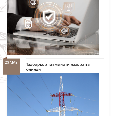
23 MAY
Тадбиркор таъминоти назоратга
олинди