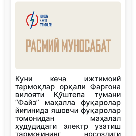
Куни кеча ижтимоий
тармоқлар орқали Фарғона
вилояти Қўштепа тумани
“Файз” маҳалла фуқаролар
йиғинида яшовчи фуқаролар
томонидан маҳалал
ҳудудидаги электр узатиш
тармоғининг носозлиги