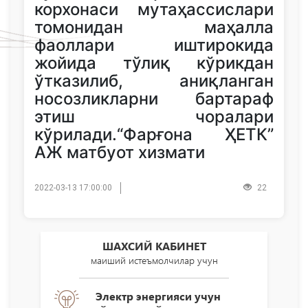
корхонаси мутаҳассислари
томонидан маҳалла
фаоллари иштирокида
жойида тўлиқ кўрикдан
ўтказилиб, аниқланган
носозликларни бартараф
этиш чоралари
кўрилади.“Фарғона ҲЕТК”
АЖ матбуот хизмати
2022-03-13 17:00:00
22
ШАХСИЙ КАБИНЕТ
маиший истеъмолчилар учун
Электр энергияси учун