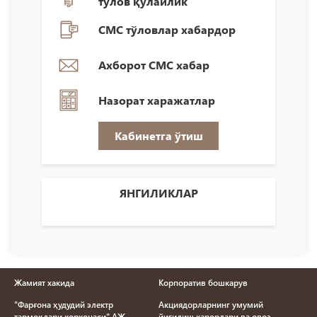
тўлов қулайлик
СМС тўловлар хабардор
Ахборот СМС хабар
Назорат харажатлар
Кабинетга ўтиш
ЯНГИЛИКЛАР
Жамият хакида
Корпоратив бошкарув
"Фарғона ҳудудий электр
Акциядорларнинг умумий
тармоқлари корхонаси" АЖ
йигилиш карорлари ва овоз