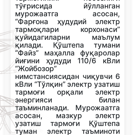
тўғрисида йўлланган
мурожаатга асосан,
“Фарғона ҳудудий электр
тармоқлари корхонаси”
қуйидагиларни маълум
қилади. Қўштепа тумани
“Файз” маҳалла фуқаролар
йиғини ҳудуди 110/6 кВли
“Жойбозор”
нимстансиясидан чиқувчи 6
кВли “Тўлқин” электр узатиш
тармоғи орқали электр
энергияси билан
таъминланади. Мурожаатга
асосан, мазкур электр
узатиш тармоғи Қўштепа
туман электр таъминоти