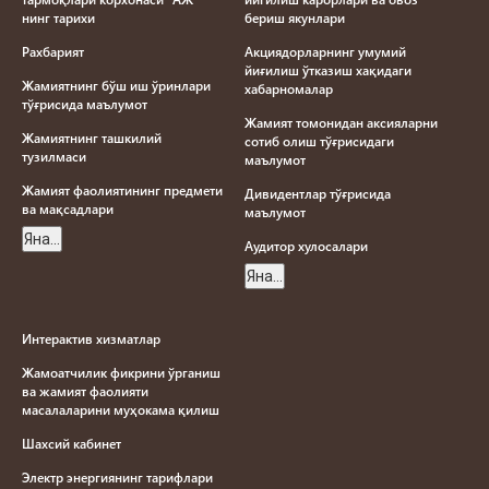
нинг тарихи
бериш якунлари
Рахбарият
Акциядорларнинг умумий
йиғилиш ўтказиш хақидаги
Жамиятнинг бўш иш ўринлари
хабарномалар
тўғрисида маълумот
Жамият томонидан аксияларни
Жамиятнинг ташкилий
сотиб олиш тўғрисидаги
тузилмаси
маълумот
Жамият фаолиятининг предмети
Дивидентлар тўғрисида
ва мақсадлари
маълумот
Яна...
Aудитор хулосалари
Яна...
Интерактив хизматлар
Жамоатчилик фикрини ўрганиш
ва жамият фаолияти
масалаларини муҳокама қилиш
Шахсий кабинет
Электр энергиянинг тарифлари